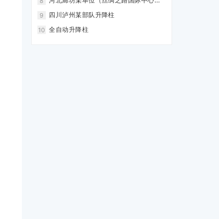
河北廊坊某单位（丝绸之路国际中心）
8
升降柱
四川泸州某部队升降柱
9
全自动升降柱
10