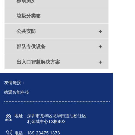
移动厕所
垃圾分类箱
+
公共安防
+
部队专供设备
+
出入口智慧解决方案
友情链接：
德翼智能科技
地址：深圳市龙华区龙华街道油松社区
利金城中心T2栋802
电话：
189 23475 13
7
3