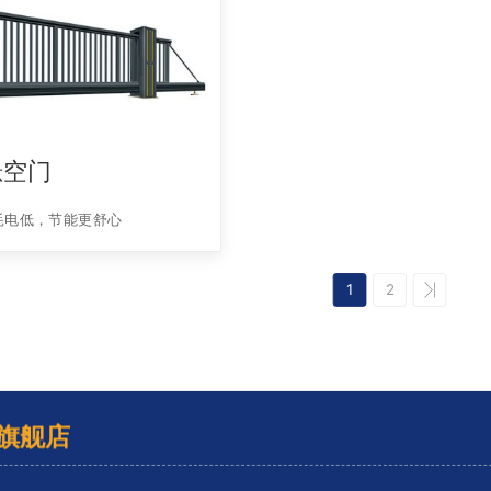
悬空门
耗电低，节能更舒心
1
2
旗舰店